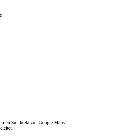
e
rt
urger Str. 66
 Bremen
erden Sie direkt zu "Google Maps"
eleitet.