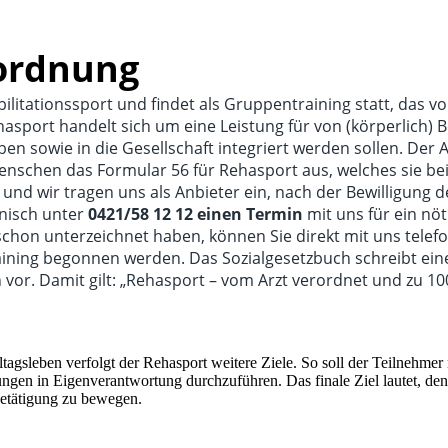
ordnung
litationssport und findet als Gruppentraining statt, das vo
hasport handelt sich um eine Leistung für von (körperlich
ben sowie in die Gesellschaft integriert werden sollen. Der
nschen das Formular 56 für Rehasport aus, welches sie bei
nd wir tragen uns als Anbieter ein, nach der Bewilligung d
onisch unter
0421/58 12 12 einen Termin
mit uns für ein nöt
hon unterzeichnet haben, können Sie direkt mit uns telefo
aining begonnen werden. Das Sozialgesetzbuch schreibt ei
vor. Damit gilt: „Rehasport – vom Arzt verordnet und zu 1
ltagsleben verfolgt der Rehasport weitere Ziele. So soll der Teilnehm
ngen in Eigenverantwortung durchzuführen. Das finale Ziel lautet, den
Betätigung zu bewegen.