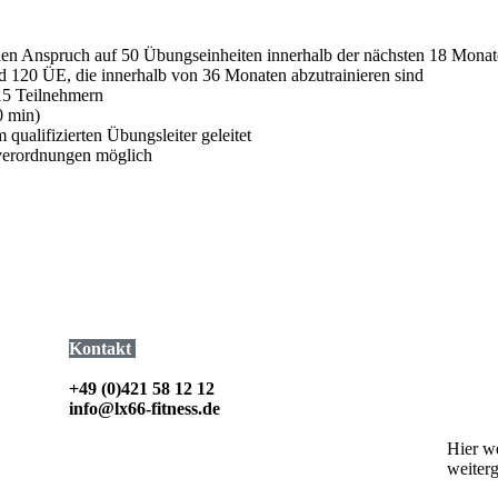
 den Anspruch auf 50 Übungseinheiten innerhalb der nächsten 18 Monat
d 120 ÜE, die innerhalb von 36 Monaten abzutrainieren sind
15 Teilnehmern
0 min)
 qualifizierten Übungsleiter geleitet
everordnungen möglich
Kontakt
Anfah
+49 (0)421 58 12 12
Luxemb
info@lx66-fitness.de
28259
Hier w
weiterg